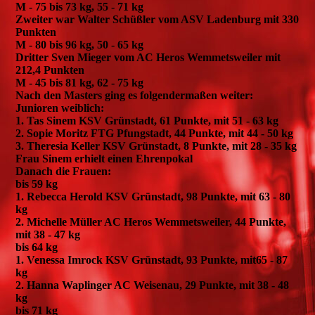
M - 75 bis 73 kg, 55 - 71 kg
Zweiter war Walter Schüßler vom ASV Ladenburg mit 330
Punkten
M - 80 bis 96 kg, 50 - 65 kg
Dritter Sven Mieger vom AC Heros Wemmetsweiler mit
212,4 Punkten
M - 45 bis 81 kg, 62 - 75 kg
Nach den Masters ging es folgendermaßen weiter:
Junioren weiblich:
1. Tas Sinem KSV Grünstadt, 61 Punkte, mit 51 - 63 kg
2. Sopie Moritz FTG Pfungstadt, 44 Punkte, mit 44 - 50 kg
3. Theresia Keller KSV Grünstadt, 8 Punkte, mit 28 - 35 kg
Frau Sinem erhielt einen Ehrenpokal
Danach die Frauen:
bis 59 kg
1. Rebecca Herold KSV Grünstadt, 98 Punkte, mit 63 - 80
kg
2. Michelle Müller AC Heros Wemmetsweiler, 44 Punkte,
mit 38 - 47 kg
bis 64 kg
1. Venessa Imrock KSV Grünstadt, 93 Punkte, mit65 - 87
kg
2. Hanna Waplinger AC Weisenau, 29 Punkte, mit 38 - 48
kg
bis 71 kg