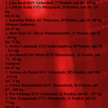
1. Lina Bach KSV Grünstadt, 77 Punkte, mit 66 - 85 kg
2. Cathrin Rahn FTG Pfungstadt, 19 Punkte, mit 38 - 53
kg
bis 81 kg
1. Katarina Weber AC Weisenau, 39 Punkte, mit 54 - 68 kg
Männer Junioren:
bis 67 kg
1. Herr Auer AC Heros Wemmetsweiler, 37 Punkte, mit 62
- 90 kg
bis 73 kg
1. Stefen Castaneda TSG Kaiserslautern, 49 Punkte, mit 79
- 111 klg
2. Buchhardt-Nic Meyer KSV Hostenbach, 26 Punkte, mit
71 - 85 kg
Senioren
bis 67 kg
1. Antoine de Padou KSV Grünstadt, 105 Punkte, mit 100
-123 kg
bis 73 kg
1. Fabian Rheinstädter KSV Hostenbach, 54 Punkte, mit
87 - 100 kg
2. Yvo Schlamp KSV Grünstadt, 53 Punkte, mit 85 - 107 kg
3. Max Troppmann FTG Pfungstadt, 15 Punkte, mit 65 -
77 kg
bis 81 kg