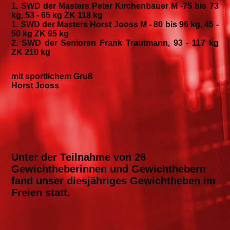
1. SWD der Masters Peter Kirchenbauer M -75 bis 73
kg, 53 - 65 kg ZK 118 kg
1. SWD der Masters Horst Jooss M - 80 bis 96 kg, 45 -
50 kg ZK 95 kg
2. SWD der Senioren Frank Trautmann, 93 - 117 kg
ZK 210 kg
mit sportlichem Gruß
Horst Jooss
Unter der Teilnahme von 26
Gewichtheberinnen und Gewichthebern
fand unser diesjähriges Gewichtheben im
Freien statt.