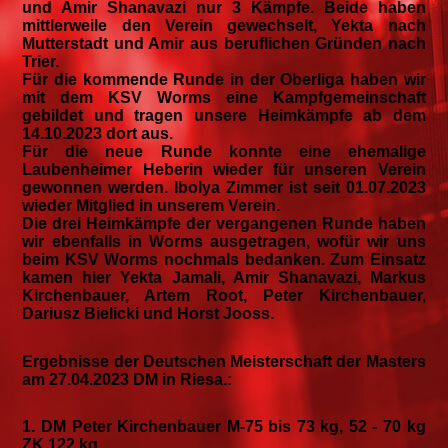
und Amir Shanavazi nur 3 Kämpfe. Beide haben
mittlerweile den Verein gewechselt, Yekta nach
Mutterstadt und Amir aus beruflichen Gründen nach
Trier.
Für die kommende Runde in der Oberliga haben wir
mit dem KSV Worms eine Kampfgemeinschaft
gebildet und tragen unsere Heimkämpfe ab dem
14.10.2023 dort aus.
Für die neue Runde konnte eine ehemalige
Laubenheimer Heberin wieder für unseren Verein
gewonnen werden. Ibolya Zimmer ist seit 01.07.2023
wieder Mitglied in unserem Verein.
Die drei Heimkämpfe der vergangenen Runde haben
wir ebenfalls in Worms ausgetragen, wofür wir uns
beim KSV Worms nochmals bedanken. Zum Einsatz
kamen hier Yekta Jamali, Amir Shanavazi, Markus
Kirchenbauer, Artem Root, Peter Kirchenbauer,
Dariusz Bielicki und Horst Jooss.
Ergebnisse der Deutschen Meisterschaft der Masters
am 27.04.2023 DM in Riesa.:
1. DM Peter Kirchenbauer M-75 bis 73 kg, 52 - 70 kg
ZK 122 kg,