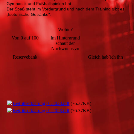
Gymnastik und Fußballspielen hat.
Der Spaß steht im Vordergrund und nach dem Training gibt es
„Isotonische Getränke“.
Wohin?
Von 0 auf 100
Im Hintergrund
schaut der
Nachwuchs zu
Reservebank
Gleich hab`ich ihn
Beitrittserklärung 01.2023.pdf
(76.37KB)
Beitrittserklärung 01.2023.pdf
(76.37KB)